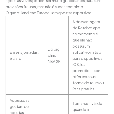
ações às vezes podem ser muito gratificantes para suas
previsões futuras, mas não é super completo.
O que é Handicap Europeu em apostas esportivas
A desvantagem
do Retabet app
no momento é
que ele não
possui um
Do big
Em seis jornadas,
aplicativo nativo
blind,
é claro.
para dispositivos
NBA 2K.
iOS, les
promotions sont
offertes sous
forme de tours ou
Paris gratuits.
As pessoas
Torna-se inválido
gostam de
quando a
apostas