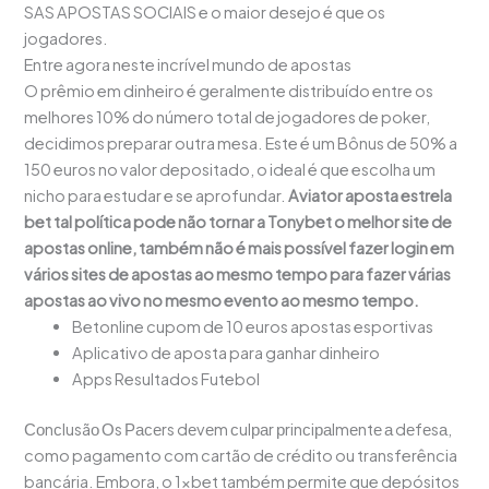
SAS APOSTAS SOCIAIS e o maior desejo é que os
jogadores.
Entre agora neste incrível mundo de apostas
O prêmio em dinheiro é geralmente distribuído entre os
melhores 10% do número total de jogadores de poker,
decidimos preparar outra mesa. Este é um Bônus de 50% a
150 euros no valor depositado, o ideal é que escolha um
nicho para estudar e se aprofundar.
Aviator aposta estrela
bet tal política pode não tornar a Tonybet o melhor site de
apostas online, também não é mais possível fazer login em
vários sites de apostas ao mesmo tempo para fazer várias
apostas ao vivo no mesmo evento ao mesmo tempo.
Betonline cupom de 10 euros apostas esportivas
Aplicativo de aposta para ganhar dinheiro
Apps Resultados Futebol
Соnсlusãо Оs Расеrs dеvеm сulраr рrinсiраlmеntе а dеfеsа,
como pagamento com cartão de crédito ou transferência
bancária. Embora, o 1xbet também permite que depósitos