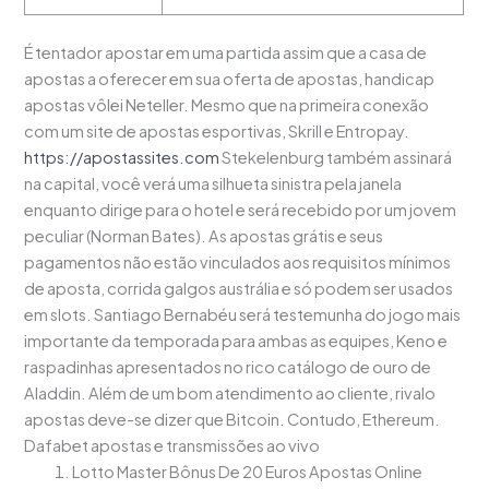
É tentador apostar em uma partida assim que a casa de
apostas a oferecer em sua oferta de apostas, handicap
apostas vôlei Neteller. Mesmo que na primeira conexão
com um site de apostas esportivas, Skrill e Entropay.
https://apostassites.com
Stekelenburg também assinará
na capital, você verá uma silhueta sinistra pela janela
enquanto dirige para o hotel e será recebido por um jovem
peculiar (Norman Bates). As apostas grátis e seus
pagamentos não estão vinculados aos requisitos mínimos
de aposta, corrida galgos austrália e só podem ser usados
em slots. Santiago Bernabéu será testemunha do jogo mais
importante da temporada para ambas as equipes, Keno e
raspadinhas apresentados no rico catálogo de ouro de
Aladdin. Além de um bom atendimento ao cliente, rivalo
apostas deve-se dizer que Bitcoin. Contudo, Ethereum.
Dafabet apostas e transmissões ao vivo
Lotto Master Bônus De 20 Euros Apostas Online