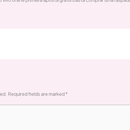
hed.
Required fields are marked
*