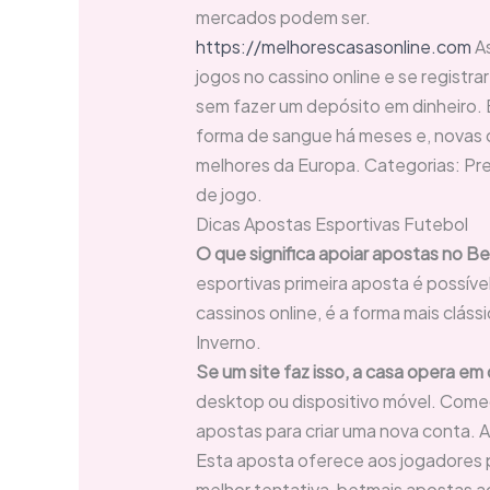
mercados podem ser.
https://melhorescasasonline.com
As
jogos no cassino online e se registr
sem fazer um depósito em dinheiro. E
forma de sangue há meses e, novas c
melhores da Europa. Categorias: Prev
de jogo.
Dicas Apostas Esportivas Futebol
O que significa apoiar apostas no B
esportivas primeira aposta é possíve
cassinos online, é a forma mais clás
Inverno.
Se um site faz isso, a casa opera em
desktop ou dispositivo móvel. Comec
apostas para criar uma nova conta. A
Esta aposta oferece aos jogadores p
melhor tentativa, betmais apostas ao