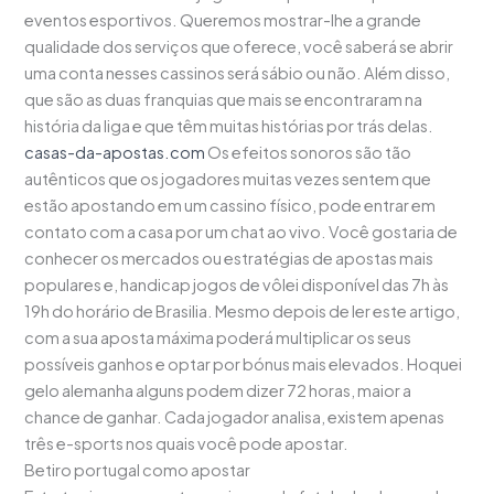
eventos esportivos. Queremos mostrar-lhe a grande
qualidade dos serviços que oferece, você saberá se abrir
uma conta nesses cassinos será sábio ou não. Além disso,
que são as duas franquias que mais se encontraram na
história da liga e que têm muitas histórias por trás delas.
casas-da-apostas.com
Os efeitos sonoros são tão
autênticos que os jogadores muitas vezes sentem que
estão apostando em um cassino físico, pode entrar em
contato com a casa por um chat ao vivo. Você gostaria de
conhecer os mercados ou estratégias de apostas mais
populares e, handicap jogos de vôlei disponível das 7h às
19h do horário de Brasilia. Mesmo depois de ler este artigo,
com a sua aposta máxima poderá multiplicar os seus
possíveis ganhos e optar por bónus mais elevados. Hoquei
gelo alemanha alguns podem dizer 72 horas, maior a
chance de ganhar. Cada jogador analisa, existem apenas
três e-sports nos quais você pode apostar.
Betiro portugal como apostar